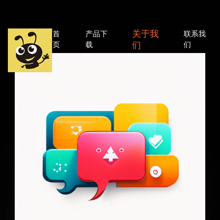
关于我
首
产品下
联系我
们
页
载
们